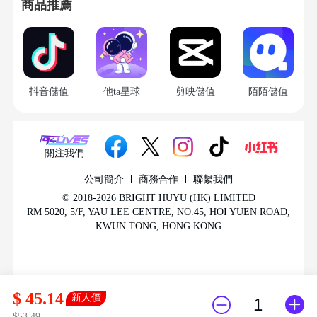
商品推薦
根據所在地區選擇合適的貨幣和支付方式，
94LIVES支援全幣種支付，系統自動以國際匯率
換算，完成支付後訂單進入處理流程；
第五步：確認儲值到賬
訂單顯示完成後，儲值通常在1-2分鐘內完成到
抖音儲值
他ta星球
剪映儲值
陌陌儲值
賬，登入抖音客戶端查看鑽石餘額確認到帳情
況。
收貨方式：
關注我們
1. 商品付款成功後，1-2分鐘內即可到賬；
公司簡介
商務合作
聯繫我們
2. 聯系客服後第一時間處理您的訂單，通常1分
© 2018-2026 BRIGHT HUYU (HK) LIMITED
鐘內完成充值；
RM 5020, 5/F, YAU LEE CENTRE, NO.45, HOI YUEN ROAD,
3. 若遇到網站訂單較多導致您訂單發貨速度異
KWUN TONG, HONG KONG
常，請直接聯系在線客服，優先為您處理。
抖音儲值注意事項
$ 45.14
新人價
帳號安全與風險提示
帳號資訊保護：所有官方儲值入口均不會要求提
$53.49