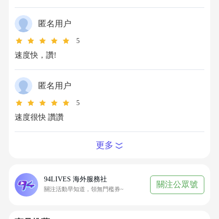
TikTok： 俗稱抖音海外版、抖音國際版，專注海
外短片業務，登入方式主要為信箱、Facebook、
Twitter等帳號，官方儲值的商品為金幣（0.99美
匿名用户
金=70金幣）；
5
速度快，讚!
抖音： 抖音國內版，專注國內短片業務，登入方
式主要有手機號碼、微信、QQ、頭條號碼等方
式，官方儲值的商品為鑽石（1元=10鑽石）。
匿名用户
在94LIVES怎麼儲值抖音鑽石？詳細步驟如
5
下：
速度很快 讚讚
第一步：造訪94LIVES
開啟瀏覽器造訪94LIVES官方網站，在搜尋欄輸
更多
入“
抖音鑽石儲值
”或直接進入相關商品頁面；
第二步：選擇儲值商品
94LIVES提供多種鑽石面值選擇：例如980鑽石、
94LIVES 海外服務社
關注公眾號
2980鑽石、5180鑽石、15980鑽石等；
關注活動早知道，領無門檻券~
第三步：填寫儲值資訊
輸入您的抖音號，確認儲值帳號資訊準確無誤；
第四步：選擇付款方式並完成支付