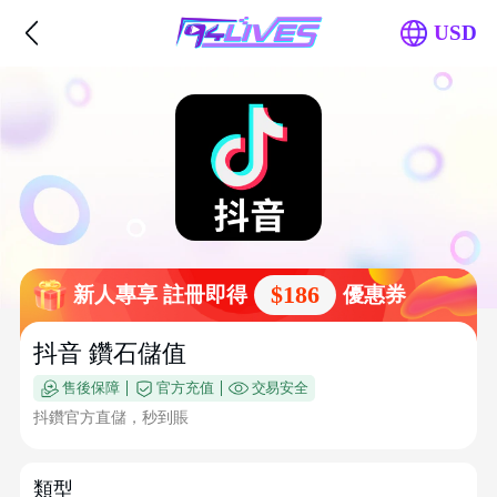
USD
$186
新人專享 註冊即得
優惠券
抖音 鑽石儲值
售後保障
官方充值
交易安全
抖鑽官方直儲，秒到賬
類型