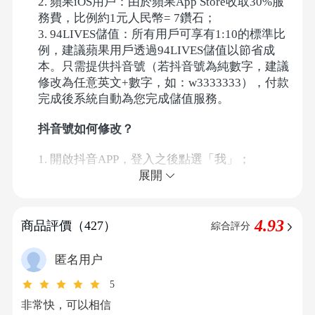
2. 蘋果iOS用戶：由於蘋果App Store收取30%服
務費，比例約1元人民幣= 7鑽石；
3. 94LIVES儲值：所有用戶可享有1:10的標準比
例，建議蘋果用戶透過94LIVES儲值以節省成
本。只需提供抖音號（若抖音號為純數字，建議
修改為任意英文+數字，如：w3333333），付款
完成後系統自動為您完成儲值服務。
抖音號如何修改？
1. 開啟抖音APP，登入之後點選「我
」
；
2. 再點選「編輯首頁
」
；
展開
3. 再點選「抖音號
」
；
4. 在「我的抖音號」中修改，新增任意英文字元
4.93
即可；
商品評價（427）
綜合評分
5. 最後點選右上角「儲存」即可成功修改抖音
號。
匿名用户
5
如何區分抖音國內版和國際版？
非常快，可以相信