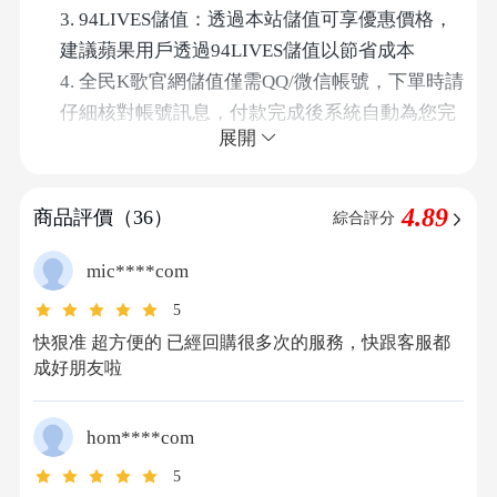
3. 94LIVES儲值：透過本站儲值可享優惠價格，
建議蘋果用戶透過94LIVES儲值以節省成本
4. 全民K歌官網儲值僅需QQ/微信帳號，下單時請
仔細核對帳號訊息，付款完成後系統自動為您完
展開
成儲值服務
5. 若本商品有其他面額的儲值需求，請先聯絡線
上客服確認
4.89
商品評價（36）
綜合評分
在94LIVES怎麼充值全民K歌K幣？詳細步驟
mic****com
如下：
5
快狠准 超方便的 已經回購很多次的服務，快跟客服都
第一步：造訪94LIVES
成好朋友啦
開啟瀏覽器造訪94LIVES官方網站，在搜尋欄輸
入"全民K歌K幣"或直接進入相關商品頁面
第二步：選擇儲值面額
hom****com
選擇您需要的全民K歌K幣充值
300K币、1,000K
5
币、5,000K币等
面值和數量，確認後進入下一步