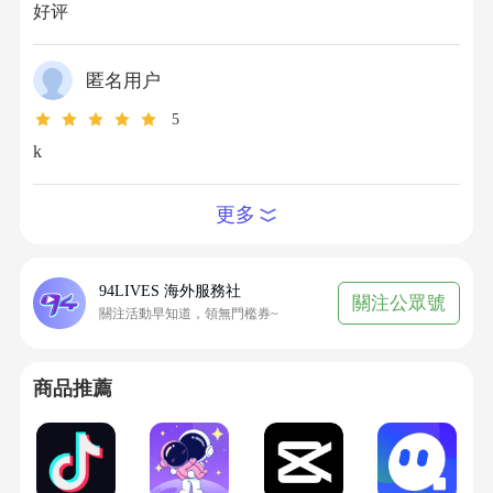
好评
第三步：填寫儲值資訊
輸入您的QQ帳號或微信帳號，確認儲值帳號資料
準確無誤
匿名用户
重要提示：請仔細核對帳號訊息，K幣的儲值是
5
官網自動對接，防止帳號錯誤導致儲值失敗
k
第四步：選擇付款方式並完成支付
根據所在地區選擇合適的貨幣和支付方式，
更多
94LIVES支援全幣種支付，系統自動以國際匯率
換算，完成支付後訂單進入處理流程
第五步：確認儲值到賬
94LIVES 海外服務社
關注公眾號
儲值商品付款成功後，需聯絡線上客服協助處
關注活動早知道，領無門檻券~
理，儲值通常在1-2分鐘內完成到賬，隨後即可查
收K幣餘額確認到帳狀況
商品推薦
收貨方式
1. 商品付款成功後，1-2分鐘內即可到賬